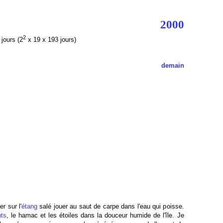
2000
2
jours (2
x 19 x 193 jours)
demain
r sur l'
étang
salé jouer au saut de carpe dans l'eau qui poisse.
nts
, le hamac et les étoiles dans la douceur humide de l'île. Je