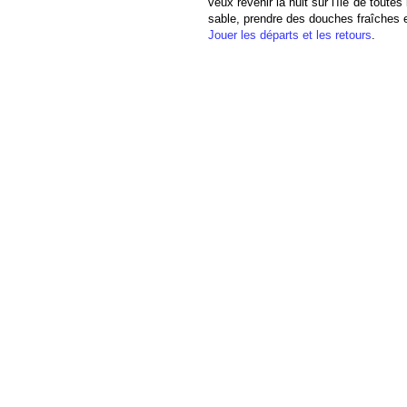
veux revenir la nuit sur l'île de toutes
sable, prendre des douches fraîches et
Jouer les départs et les retours
.