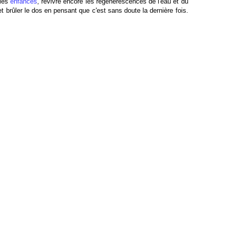
 les
enfances
, revivre encore les régénérescences de l'eau et du
 brûler le dos en pensant que c'est sans doute la dernière fois.