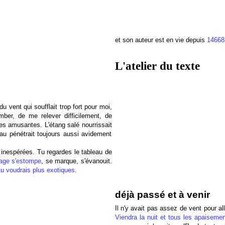
et son auteur est en vie depuis
14668
L'atelier du texte
du vent qui soufflait trop fort pour moi,
omber, de me relever difficilement, de
es amusantes. L'étang salé nourrissait
au pénétrait toujours aussi avidement
 inespérées. Tu regardes le tableau de
sage s'estompe
, se marque, s'évanouit.
u voudrais plus exotiques
.
déjà passé et à venir
Il n'y avait pas assez de vent pour alle
Viendra la nuit et tous les apaiseme