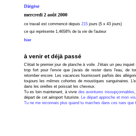
Diégèse
mercredi 2 août 2000
ce travail est commencé depuis
215
jours (5 x 43 jours)
ce qui représente 1,4658% de la vie de l'auteur
hier
à venir et déjà passé
C'était le premier jour de planche à voile. J'étais un peu inquiet 
trop fort pour l'envie que j'avais de rester dans l'eau, de t
retomber encore. Les vacances fournissent parfois des allégori
toujours les mêmes cohortes de moustiques sanguinaires. L'e
dans les oreilles et poissait les cheveux.
Tu es loin maintenant, à vivre
des aventures insoupçonnables
,
départ de cet aéroport futuriste.
Le départ approche et mon vi
Tu ne me reconnais plus quand tu marches dans ces rues que t