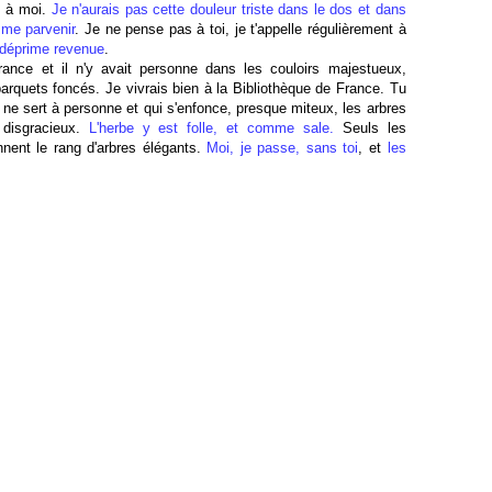
s à moi.
Je n'aurais pas cette douleur triste dans le dos et dans
 me parvenir
. Je ne pense pas à toi, je t'appelle régulièrement à
 déprime revenue
.
rance et il n'y avait personne dans les couloirs majestueux,
arquets foncés. Je vivrais bien à la Bibliothèque de France. Tu
 ne sert à personne et qui s'enfonce, presque miteux, les arbres
disgracieux.
L'herbe y est folle, et comme sale.
Seuls les
nnent le rang d'arbres élégants.
Moi, je passe, sans toi
, et
les