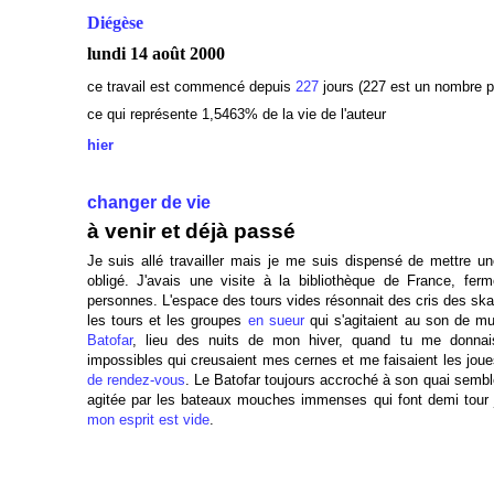
Diégèse
lundi 14 août 2000
ce travail est commencé depuis
227
jours (227 est un nombre p
ce qui représente 1,5463% de la vie de l'auteur
hier
changer de vie
à venir et déjà passé
Je suis allé travailler mais je me suis dispensé de mettre un
obligé. J'avais une visite à la bibliothèque de France, fer
personnes. L'espace des tours vides résonnait des cris des skat
les tours et les groupes
en sueur
qui s'agitaient au son de mus
Batofar
, lieu des nuits de mon hiver, quand tu me donna
impossibles qui creusaient mes cernes et me faisaient les jou
de rendez-vous
. Le Batofar toujours accroché à son quai semble 
agitée par les bateaux mouches immenses qui font demi tour ju
mon esprit est vide
.