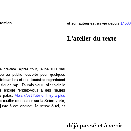
remier)
et son auteur est en vie depuis
14680
L'atelier du texte
e cravate. Après tout, je ne suis pas
mée au public, ouverte pour quelques
eboarders et des touristes regardaient
iques rap. J'aurais voulu aller voir le
is encore rendez-vous à des heures
es pâles.
Mais c'est l'été et il n'y a plus
rouiller de chaleur sur la Seine verte,
ste à cet endroit. Je pense à toi, et
déjà passé et à venir