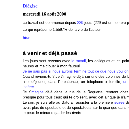
Diégèse
mercredi 16 août 2000
ce travail est commencé depuis
229
jours (229 est un nombre p
ce qui représente 1,5597% de la vie de l'auteur
hier
à venir et déjà passé
Les jours sont revenus avec
le travail
, les collègues et les poi
heures et me clouer à mon fauteuil.
Je ne sais pas si nous aurons terminé tout ce que nous voulions
Quand reviens-tu ? Je t'imagine déjà sur une des colonnes de B
aller déjeuner, dans l'impatience, un téléphone à l'oreille,
un 
lacérer
.
Je t'
imagine
déjà dans la rue de la Roquette, rentrant chez
presque pour tous ceux qui te croisent, avec cet air que je n'ai
Le soir, je suis allé au Batofar, assister à la première
soirée
de
avait plus de spectacle et de spectateurs sur le quai que dans l
je peux le mieux regarder les rivets.