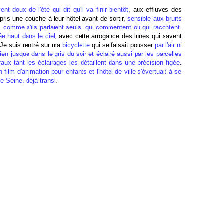
ent doux de l'été qui dit qu'il va finir bientôt
, aux effluves des
 pris une douche à leur hôtel avant de sortir,
sensible aux bruits
, comme s'ils parlaient seuls, qui commentent ou qui racontent
.
ée haut dans le ciel
, avec cette arrogance des lunes qui savent
. Je suis rentré sur ma
bicyclette
qui se faisait pousser
par l'air ni
sien jusque dans le gris du soir et éclairé aussi par les parcelles
x tant les éclairages les détaillent dans une précision figée
.
film d'animation pour enfants et l'hôtel de ville s'évertuait à se
de Seine, déjà
transi
.