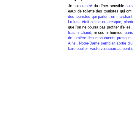
Je suis
rentré
du dîner sensible
au v
eaux de toilette des touristes qui ont
des touristes qui parlent en marchant
La lune était pleine ou presque, plant
que l'on ne pourra pas profiter d'elles
frais ni chaud
, ni sec ni humide,
pari
de lumière des monuments presque fau
Ainsi, Notre-Dame semblait sortie d'un 
faire oublier, vaste vaisseau au bord 