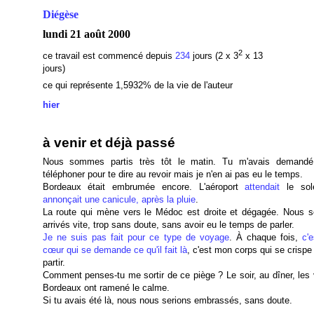
Diégèse
lundi 21 août 2000
2
ce travail est commencé depuis
234
jours (2 x 3
x 13
jours)
ce qui représente 1,5932% de la vie de l'auteur
hier
à venir et déjà passé
Nous sommes partis très tôt le matin. Tu m'avais demandé
téléphoner pour te dire au revoir mais je n'en ai pas eu le temps.
Bordeaux était embrumée encore. L'aéroport
attendait
le sol
annonçait une canicule, après la pluie
.
La route qui mène vers le Médoc est droite et dégagée. Nous
arrivés vite, trop sans doute, sans avoir eu le temps de parler.
Je ne suis pas fait pour ce type de voyage
. À chaque fois,
c'
cœur qui se demande ce qu'il fait là
, c'est mon corps qui se crispe
partir.
Comment penses-tu me sortir de ce piège ? Le soir, au dîner, les 
Bordeaux ont ramené le calme.
Si tu avais été là, nous nous serions embrassés, sans doute.