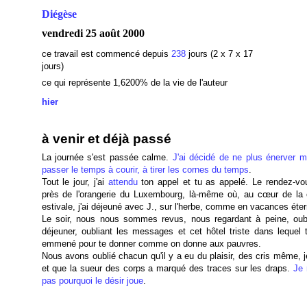
Diégèse
vendredi 25 août 2000
ce travail est commencé depuis
238
jours (2 x 7 x 17
jours)
ce qui
représente 1,6200% de la vie de l'auteur
hier
à venir et déjà passé
La journée s'est passée calme.
J'ai décidé de ne plus énerver m
passer le temps à courir, à tirer les cornes du temps
.
Tout le jour, j'ai
attendu
ton appel et tu as appelé. Le rendez-vou
près de l'orangerie du Luxembourg, là-même où, au cœur de la 
estivale, j'ai déjeuné avec J., sur l'herbe, comme en vacances éter
Le soir, nous nous sommes revus, nous regardant à peine, oubl
déjeuner, oubliant les messages et cet hôtel triste dans lequel 
emmené pour te donner comme on donne aux pauvres.
Nous avons oublié chacun qu'il y a eu du plaisir, des cris même, j
et que la sueur des corps a marqué des traces sur les draps.
Je 
pas pourquoi le désir joue
.