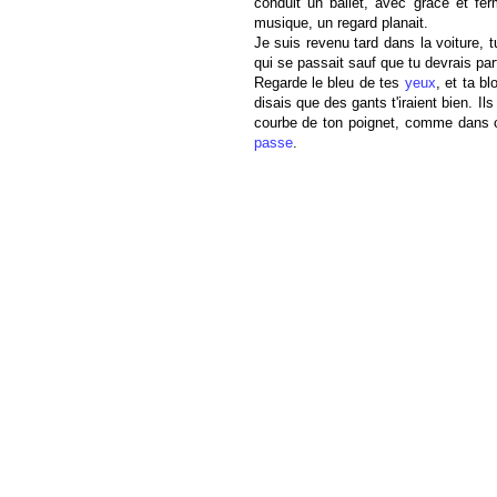
conduit un ballet, avec grâce et fer
musique, un regard planait.
Je suis revenu tard dans la voiture, t
qui se passait sauf que tu devrais part
Regarde le bleu de tes
yeux
, et ta b
disais que des gants t'iraient bien. Il
courbe de ton poignet, comme dans ce
passe
.