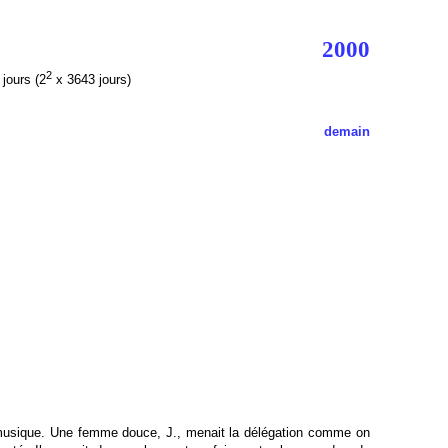
2000
2
jours
(2
x 3643 jours)
demain
musique. Une femme douce, J., menait la délégation comme on