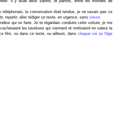
meté. Il y avait deux salons, et parfois, entre les mondes de
u téléphonais, la conversation était tendue, je ne savais pas ce
ir, repartir, aller rédiger un texte, en urgence, sans
cesse
.
londeur qui se fane. Je te regardais conduire cette voiture, je me
s cacheraient les tavelures qui viennent et mettraient en valeur la
 film, ou dans ce texte, ou ailleurs, dans
chaque vie où l'âge