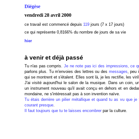
Diégèse
vendredi 28 avril 2000
ce travail est commencé depuis
119
jours (7 x 17 jours)
ce qui représente 0,8166
% du nombre de jours de sa vie
hier
à venir et déjà passé
Tu n'as pas compris.
Je ne note pas ici des impressions, ce qu
parlons plus. Tu m'envoies des lettres ou des
messages
, peu 
qui se montrent et s'étalent. Elles sont là, je les rectifie, les vi
J'ai visité aujourd'hui le salon de la musique. Dans un coin, u
un instrument nouveau qu'il avait conçu en dehors et en deda
mondaine, ne s'intéressait pas à son invention naïve.
Tu étais derrière un pilier métallique et quand tu as vu que je t
courant presque
.
Il faut toujours que tu te laisses encombrer
par la culture.