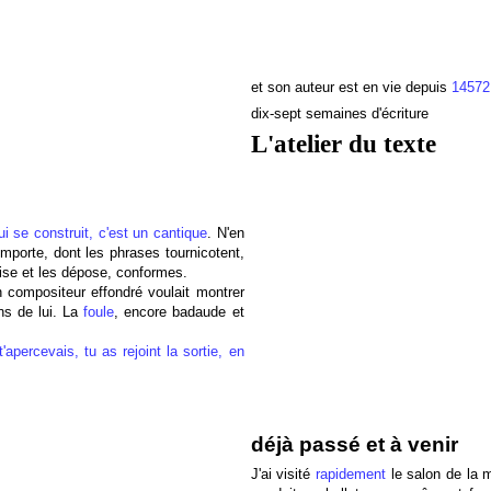
et son auteur est en vie depuis
14572
dix-sept semaines d'écriture
L'atelier du texte
i se construit, c'est un cantique
. N'en
importe, dont les phrases tournicotent,
rilise et les dépose, conformes.
n compositeur effondré voulait montrer
ns de lui. La
foule
, encore badaude et
'apercevais, tu as rejoint la sortie, en
déjà passé et à venir
J'ai visité
rapidement
le salon de la 