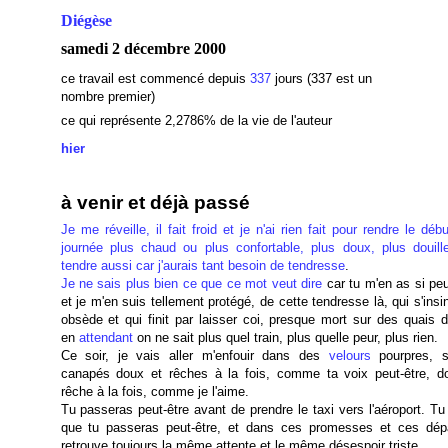
Diégèse
samedi 2 décembre 2000
ce travail est commencé depuis
337
jours (337 est un
nombre premier)
ce qui représente 2,2786% de la vie de l'auteur
hier
à venir et déjà passé
Je me réveille, il fait froid et je n'ai rien fait pour rendre le déb
journée plus chaud ou plus confortable, plus doux, plus douille
tendre aussi car j'aurais tant besoin de tendresse
.
Je ne sais plus bien ce que ce mot veut dire
car tu m'en as si pe
et je m'en suis tellement protégé, de cette tendresse là, qui s'insi
obsède et qui finit par laisser coi, presque mort sur des quais d
en
attendant
on ne sait plus quel train, plus quelle peur, plus rien.
Ce soir, je vais aller m'enfouir dans des
velours
pourpres, s
canapés doux et rêches à la fois, comme ta voix peut-être, d
rêche à la fois, comme je l'aime.
Tu passeras peut-être avant de prendre le taxi vers l'aéroport. T
que tu passeras peut-être, et dans ces promesses et ces dépa
retrouve toujours la même attente et le même désespoir triste.