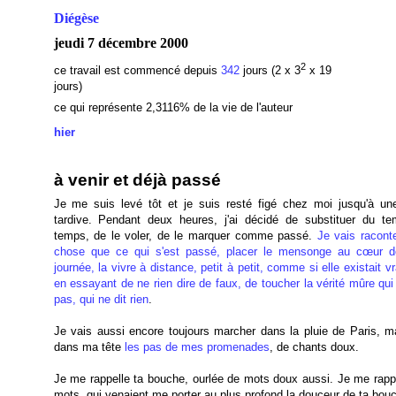
Diégèse
jeudi 7 décembre 2000
2
ce travail est commencé depuis
342
jours (2 x 3
x 19
jours)
ce qui représente 2,3116% de la vie de l'auteur
hier
à venir et déjà passé
Je me suis levé tôt et je suis resté figé chez moi jusqu'à un
tardive. Pendant deux heures, j'ai décidé de substituer du t
temps, de le voler, de le marquer comme passé.
Je vais raconte
chose que ce qui s'est passé, placer le mensonge au cœur d
journée, la vivre à distance, petit à petit, comme si elle existait v
en essayant de ne rien dire de faux, de toucher la vérité mûre qui
pas, qui ne dit rien
.
Je vais aussi encore toujours marcher dans la pluie de Paris, ma
dans ma tête
les pas de mes promenades
, de chants doux.
Je me rappelle ta bouche, ourlée de mots doux aussi. Je me rappe
mots, qui venaient me porter au plus profond la douceur de ta bou