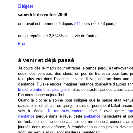
Diégèse
samedi 9 décembre 2000
3
ce travail est commencé depuis
344
jours (2
x 43 jours)
ce qui représente 2,3248% de la vie de l'auteur
hier
à venir et déjà passé
Je cours dès le matin pour rattraper le temps perdu à t'envoyer d
doux, des pensées, des idées, un peu de tristesse pour faire jol
faire plus vrai dans l'hiver et le vent d'hiver, comme dans une 
d'enfance. Puis-je encore imaginer l'enfance douceâtre d'autres a
le ciel plombé était plus gris
et plus contrasté que ces cieux lava
l'on nous donne aujourd'hui.
Quand la cloche a sonné pour indiquer que la pause était venue
savais plus où j'étais, ce que je faisais et pourquoi il fallait encor
sois à l'école.
Je me suis endormi
, réveillé avec cette
imp
d'enfance
perdue dans le rêve, cette
ambiance
insouciante et so
de l'enfance, qui me donne à aimer, qui me donne à penser. J'ai p
journée dans mon enfance, à remâcher tous ces projets d'avenir
sont pas venus et qui sont meilleurs maintenant.