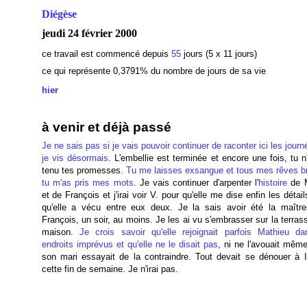
Diégèse
jeudi 24 février 2000
ce travail est commencé depuis
55
jours (5 x 11 jours)
ce qui représente 0,3791
% du nombre de jours de sa vie
hier
à venir et déjà passé
Je ne sais pas si je vais pouvoir continuer de raconter ici les jour
je vis désormais
. L'embellie est terminée et encore une fois, tu 
tenu tes promesses.
Tu me laisses exsangue et tous mes rêves br
tu m'as pris mes mots
. Je vais continuer d'arpenter l'
histoire
de M
et de François et j'irai voir V. pour qu'elle me dise enfin les détai
qu'elle a vécu entre eux deux. Je la sais avoir été la maîtr
François, un soir, au moins. Je les ai vu s'embrasser sur la terras
maison.
Je crois savoir qu'elle rejoignait parfois Mathieu d
endroits imprévus et qu'elle ne le disait pas
, ni ne l'avouait mêm
son mari essayait de la contraindre. Tout devait se dénouer à I
cette fin de semaine. Je n'irai pas.