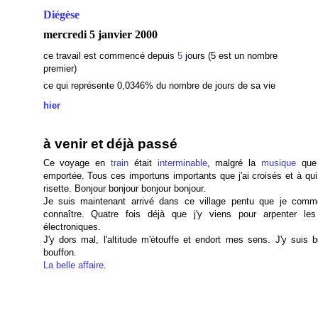
Diégèse
mercredi 5 janvier 2000
ce travail est commencé depuis
5
jours (5 est un nombre
premier)
ce qui représente 0,0346% du nombre de jours de sa vie
hier
à venir et déjà passé
Ce voyage en
train
était
interminable
, malgré la
musique
que 
emportée. Tous ces importuns importants que j'ai croisés et à qui j
risette. Bonjour bonjour bonjour bonjour.
Je suis maintenant arrivé dans ce village pentu que je com
connaître. Quatre fois déjà que j'y viens pour arpenter les
électroniques.
J'y dors mal, l'altitude m'étouffe et endort mes sens. J'y suis b
bouffon.
La belle affaire
.