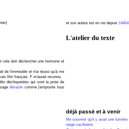
ier)
et son auteur est en vie depuis
14464
L'atelier du texte
t cela doit déclencher une hormone et
it de l'immeuble et n'ai réussi qu'à me
ais film français. F m'aurait reconnu.
ts déchiquetées qui sont la proie de
aysage
dévasté
comme j'emprunte tous
déjà passé et à venir
Me souvenir qu'il y avait une lumière 
neige vacillaient
.