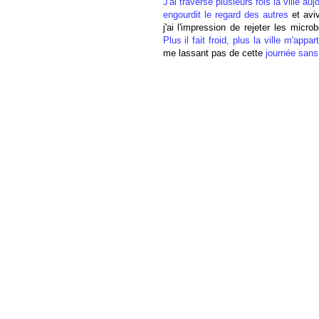
J'ai traversé plusieurs fois la ville auj
engourdit le regard des autres
et avi
j'ai l'impression de rejeter les micr
Plus il fait froid, plus la ville m'appar
me lassant pas de cette
journée sans