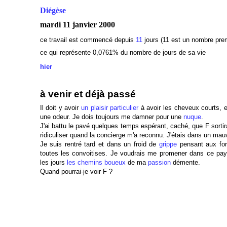
Diégèse
mardi 11
janvier 2000
ce travail est commencé depuis
11
jours (11 est un nombre prem
ce qui représente 0,0761% du nombre de jours de sa vie
hier
à venir et déjà passé
Il doit y avoir
un plaisir particulier
à avoir les cheveux courts, e
une odeur. Je dois toujours me damner pour une
nuque
.
J'ai battu le pavé quelques temps espérant, caché, que F sortira
ridiculiser quand la concierge m'a reconnu. J'étais dans un mauv
Je suis rentré tard et dans un froid de
grippe
pensant aux forê
toutes les convoitises. Je voudrais me promener dans ce p
les jours
les chemins boueux
de ma
passion
démente.
Quand pourrai-je voir F ?