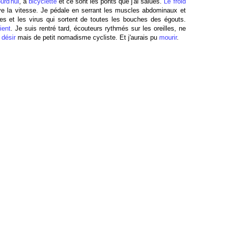
ourd'hui
, à
bicyclette
et ce sont les ponts que j'ai salués.
Le froid
ve la vitesse. Je pédale en serrant les muscles abdominaux et
obes et les virus qui sortent de toutes les bouches des égouts.
tient
. Je suis rentré tard, écouteurs rythmés sur les oreilles, ne
 désir
mais de petit nomadisme cycliste. Et j'aurais pu
mourir
.