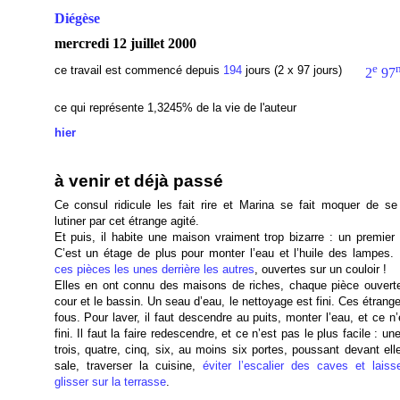
Diégèse
mercredi 12 juillet 2000
e
ce travail est commencé depuis
194
jours (2 x 97 jours)
2
97
ce qui représente 1,3245% de la vie de l'auteur
hier
à venir et déjà passé
Ce consul ridicule les fait rire et Marina se fait moquer de se 
lutiner par cet étrange agité.
Et puis, il habite une maison vraiment trop bizarre : un premier 
C’est un étage de plus pour monter l’eau et l’huile des lampes.
ces pièces les unes derrière les autres
, ouvertes sur un couloir !
Elles en ont connu des maisons de riches, chaque pièce ouverte
cour et le bassin. Un seau d’eau, le nettoyage est fini. Ces étrang
fous. Pour laver, il faut descendre au puits, monter l’eau, et ce n
fini. Il faut la faire redescendre, et ce n’est pas le plus facile : un
trois, quatre, cinq, six, au moins six portes, poussant devant ell
sale, traverser la cuisine,
éviter l’escalier des caves et laisse
glisser sur la terrasse
.