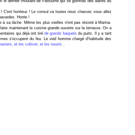
on le dernier moutard de Fattoume qui se goinfrait des dattes du
êt ! C'est honteux ! Le consul va toutes nous chasser, vous allez
 bavardes. Honte !
 à sa tâche. Même les plus vieilles n'ont pas résisté à Marina.
claire maintenant la cuisine grande ouverte sur la terrasse. On a
entaires qui déjà ont tiré
de grands baquets
du puits. Il y a tant
ommes s'occupent du feu. Le vieil homme chargé d’habitude des
rasiers, et les cultiver, et les nourrir
...