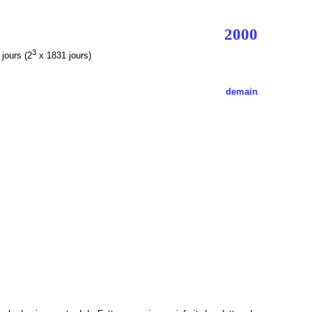
2000
3
jours (2
x 1831 jours)
demain