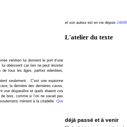
et son auteur est en vie depuis
14648
L'atelier du texte
ée vénitien lui donnent le port d’une
 lui obéissent car rien ne peut résister
s de tous les âges, parfois édentées,
otent seulement... C’est une espionne
cave, la dernière des dernières caves,
ont vue disparaître et quels étaient ces
as de bois, comme si l’on ne savait pas
souterrains mènent à la citadelle.
Que
déjà passé et à venir