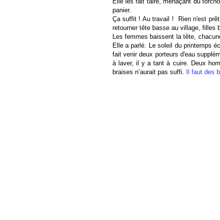
Elle les fait taire, menaçant du torch
panier.
Ça suffit ! Au travail ! Rien n'est pr
retourner tête basse au village, filles
Les femmes baissent la tête, chacune
Elle a parlé. Le soleil du printemps é
fait venir deux porteurs d'eau supplém
à laver, il y a tant à cuire. Deux h
braises n’aurait pas suffi.
Il faut des b