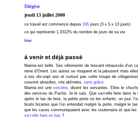
Diégèse
jeudi 13 juillet 2000
ce travail est commencé depuis
195
jours (3 x 5 x 13 jours)
ce qui représente 1,3312
% du nombre de jours de sa vie
hier
à venir et déjà passé
Marina est belle. Ses vêtements de brocard rehaussés d’un cam
reine d’Orient. Les autres se moquent et la jalousent mais elles
à ses dix-sept ans et surtout pas cette troupe de villageoise
souvent alourdies, vite abîmées,
sans grâce
.
Marina est une
sorcière
, disent les servantes. Elles le chuch
des services du Pacha. Je le sais. Que va-t-elle faire dans la 
après le tas de bois, la petite porte où les enfants, un jour, l’
bruits bizarres que l’on entendait malgré la porte, malgré le t
que les caves communiquaient avec les souterrains et que les 
va-t-elle faire en bas
?