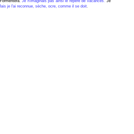
à Formentera.
Je n'imaginais pas ainsi le repère de vacances.
Je
ais je l'ai reconnue, sèche, ocre, comme il se doit
.