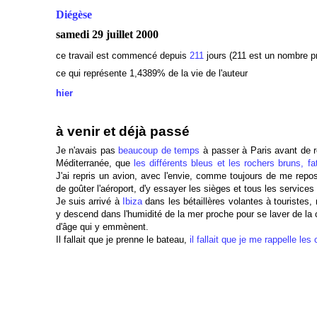
Diégèse
samedi 29 juillet 2000
ce travail est commencé depuis
211
jours (211 est un nombre p
ce qui représente 1,4389% de la vie de l'auteur
hier
à venir et déjà passé
Je n'avais pas
beaucoup de temps
à passer à Paris avant de re
Méditerranée, que
les différents bleus et les rochers bruns, f
J'ai repris un avion, avec l'envie, comme toujours de me repo
de goûter l'aéroport, d'y essayer les sièges et tous les services 
Je suis arrivé à
Ibiza
dans les bétaillères volantes à touristes, 
y descend dans l'humidité de la mer proche pour se laver de la 
d'âge qui y emmènent.
Il fallait que je prenne le bateau,
il fallait que je me rappelle le