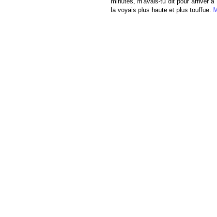
minutes, m'avais-tu dit pour arriver 
la voyais plus haute et plus touffue.
M