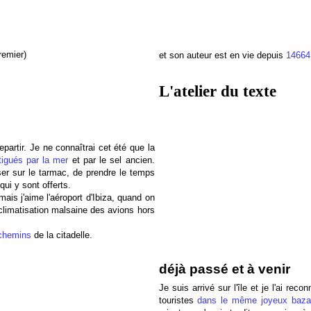
remier)
et son auteur est en vie depuis
14664
L'atelier du texte
partir. Je ne connaîtrai cet été que la
atigués par la mer
et par le sel ancien.
ser sur le tarmac, de prendre le temps
qui y sont offerts.
mais j'aime l'aéroport d'Ibiza, quand on
climatisation malsaine des avions hors
s chemins
de la citadelle.
déjà passé et à venir
Je suis arrivé sur l'île et je l'ai re
touristes
dans le même joyeux bazar