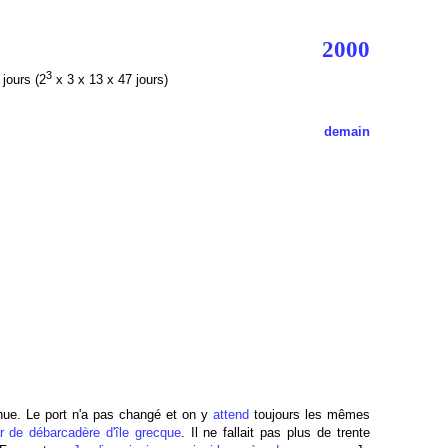
2000
3
jours (2
x 3 x 13 x 47 jours)
demain
connue. Le port n'a pas changé et on y
attend
toujours les mêmes
 de débarcadère d'île grecque
. Il ne fallait pas plus de trente