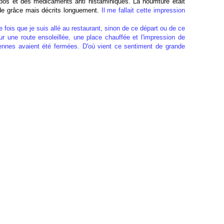
s et des médicaments anti histaminiques. La nourriture était
p de grâce mais décrits longuement.
Il me fallait cette impression
fois que je suis allé au restaurant, sinon de ce départ ou de ce
ur une route ensoleillée, une place chauffée et l'impression de
nnes avaient été fermées. D'où vient ce sentiment de grande