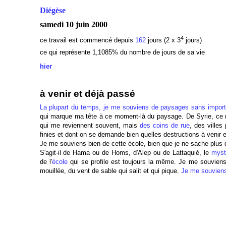
Diégèse
samedi 10 juin 2000
4
ce travail est commencé depuis
162
jours (2 x 3
jours)
ce qui représente 1,1085
% du nombre de jours de sa vie
hier
à venir et déjà passé
La plupart du temps, je me souviens de paysages sans impor
qui marque ma tête à ce moment-là du paysage. De Syrie, ce 
qui me reviennent souvent, mais
des coins de rue
, des villes
finies et dont on se demande bien quelles destructions à venir 
Je me souviens bien de cette école, bien que je ne sache plus da
S'agit-il de Hama ou de Homs, d'Alep ou de Lattaquié, le
myst
de l'
école
qui se profile est toujours la même. Je me souviens 
mouillée, du vent de sable qui salit et qui pique.
Je me souviens