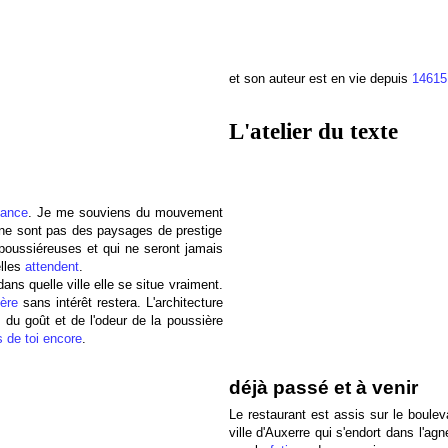
et son auteur est en vie depuis
14615
L'atelier du texte
tance
. Je me souviens du mouvement
ne sont pas des paysages de prestige
 poussiéreuses et qui ne seront jamais
elles
attendent
.
ns quelle ville elle se situe vraiment.
ère
sans intérêt restera. L'architecture
du goût et de l'odeur de la poussière
 de toi encore
.
déjà passé et à venir
Le restaurant est assis sur le boulev
ville d'Auxerre qui s'endort dans l'a