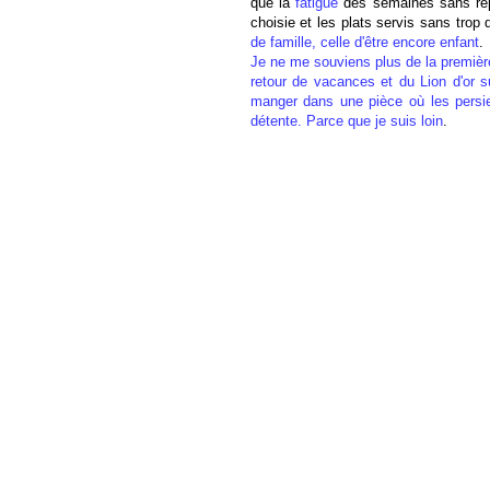
que la
fatigue
des semaines sans repo
choisie et les plats servis sans tro
de famille, celle d'être encore enfant
.
Je ne me souviens plus de la première 
retour de vacances et du Lion d'or s
manger dans une pièce où les persie
détente. Parce que je suis loin
.