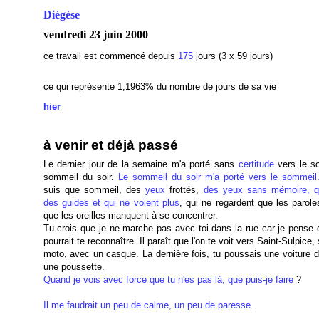
Diégèse
vendredi 23 juin 2000
ce travail est commencé depuis
175
jours (3 x 59 jours)
ce qui représente 1,1963
% du nombre de jours de sa vie
hier
à venir et déjà passé
Le dernier jour de la semaine m'a porté sans
certitude
vers le so
sommeil du soir.
Le sommeil du soir m'a porté vers le sommeil
suis que sommeil, des
yeux
frottés,
des
yeux
sans mémoire, q
des guides et qui ne voient plus
, qui ne regardent que les parole
que les oreilles manquent à se concentrer.
Tu crois que je ne marche pas avec toi dans la rue car je pense q
pourrait te reconnaître. Il paraît que l'on te voit vers Saint-Sulpice,
moto, avec un casque. La dernière fois, tu poussais une voiture d
une poussette.
Quand je vois avec force que tu n'es pas là, que puis-je faire
?
Il me faudrait un peu de calme, un peu de paresse
.