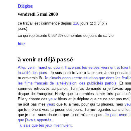
Diégèse
vendredi 5 mai 2000
2
ce travail est commencé depuis
126
jours (2 x 3
x 7
jours)
ce qui représente 0,8643
% du nombre de jours de sa vie
hier
à venir et déjà passé
Aller, venir, marcher, courir, traverser, les verbes viennent et fuien
l'inanité des jours
. Je suis parti te voir à la prison. Je ne pensais
tu arriverais là.
Je n'avais connu cette situation que dans les feuill
les films français de la télévision, des publicités parfois
. Et no
sommes retrouvés au parloir. Tu m'as demandé si je t'avais app
disque de Françoise Hardy que tu sembles aimer très particuliè
Elle y chante des
yeux
bleus et je déplore que ce ne soit pas moi
ne soit pas mes
yeux
que tu aimes, pour qui tu pleures, mes
yeu
qui te mènent vers la prison des jours. Tu me regardes sans ciller
que je suis sans doute et que tu ne m'aimes pas.
Je pars avec 
que j'avais apportés
.
Tu sais que tes jeux m'ennuient
.