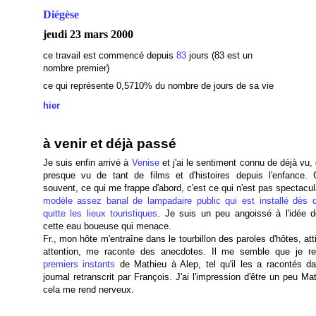
Diégèse
jeudi 23 mars 2000
ce travail est commencé depuis
83
jours (83 est un
nombre premier)
ce qui représente 0,5710
% du nombre de jours de sa vie
hier
à venir et déjà passé
Je suis enfin arrivé à
Venise
et j'ai le sentiment connu de déjà vu,
presque vu de tant de films et d'histoires depuis l'enfance
souvent, ce qui me frappe d'abord, c'est ce qui n'est pas spectacul
modèle assez banal de lampadaire public qui est installé dès q
quitte les lieux touristiques
. Je suis un peu angoissé à l'idée d
cette eau boueuse qui menace.
Fr., mon hôte m'entraîne dans le tourbillon des paroles d'hôtes, at
attention, me raconte des anecdotes. Il me semble que je r
premiers instants
de Mathieu à Alep, tel qu'il les a racontés d
journal retranscrit par François. J'ai l'impression d'être un peu Ma
cela me rend nerveux.