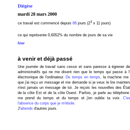
Diégèse
mardi 28 mars 2000
3
ce travail est commencé depuis
88
jours (2
x 11 jours)
ce qui représente 0,6052
% du nombre de jours de sa vie
hier
à venir et déjà passé
Une journée de travail sans cesse et sans paresse à égrener d
administratifs qui ne me disent rien que le temps qui passe à l'
électronique de l'ordinateur.
De temps en temps
, la machine me 
que j'ai reçu un message et me demande si je veux le lire mainten
n'est jamais un message de toi. Je reçois les nouvelles des État
de la côte Est et de la côte Ouest. Parfois, je parle au téléphone
me prend du temps et du temps et j'en oublie ta voix.
C'e
l'
absence
du corps que je m'étiole
.
J'
attends
d'autres jours.