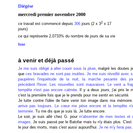
Diégèse
mercredi premier novembre 2000
2
ce travail est commencé depuis
306
jours (2 x 3
x 17
jours)
ce qui représente 2,0733
% du nombre de jours de sa vie
hier
à venir et déjà passé
Je me suis obligé à aller courir sous la pluie
, malgré les doutes j
que
ces bravades ne sont pas inutiles
.
Je me suis réveillé avec s
paupières l'inquiétude de la nuit, la marche pesante des jo
précèdent l'hiver. Les nouvelles sont mauvaises. Le vent a fra
tempête n'est pas encore calmée
. Il y a deux jours, j'ai pris le 
c'est la première fois que je le prends pour me sentir en sécurité.
Je lutte contre l'idée de faire venir ton image dans ma mémoire
arrive pas toujours
.
Le cœur me pèse encore et la tempête n'
terminée
. Tu me dis que je suis là. Je lutte encore.
Le soir, je suis allé chez G. pour
m'absenter de mes textes et
images
. Je suis passé par le Batofar mais tu n'y étais plus. C'es
le jour des morts, mais c'est aussi aujourd'hui.
Je ne m'y ferai pas
.