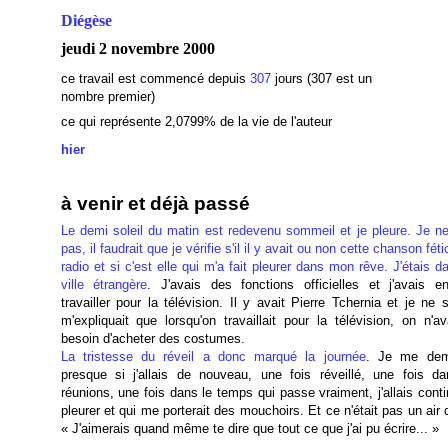
Diégèse
jeudi 2 novembre 2000
ce travail est commencé depuis
307
jours (307 est un
nombre premier)
ce qui représente 2,0799% de la vie de l'auteur
hier
à venir et déjà passé
Le demi soleil du matin est redevenu sommeil et je pleure. Je ne
pas, il faudrait que je vérifie s'il il y avait ou non cette chanson féti
radio et si c'est elle qui m'a fait pleurer dans mon rêve. J'étais 
ville étrangère
. J'avais des fonctions officielles et j'avais e
travailler pour la télévision. Il y avait Pierre Tchernia et je ne 
m'expliquait que lorsqu'on travaillait pour la télévision, on n'a
besoin d'acheter des costumes.
La tristesse du réveil a donc marqué la journée
. Je me dem
presque si j'allais de nouveau, une fois réveillé, une fois d
réunions, une fois dans le temps qui passe vraiment, j'allais cont
pleurer et qui me porterait des mouchoirs. Et ce n'était pas un air 
« J'aimerais quand même te dire que tout ce que j'ai pu écrire... »