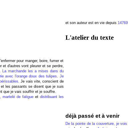
et son auteur est en vie depuis
14769
L'atelier du texte
 s'enfermer pour manger, boire, fumer et
r et d'autres vont pleurer et se perdre,
s.
La marchande les a mises dans du
marie avec l'orange doux des tulipes
.
Je
 périssables
. Je vais vite, conscient de
s et les passants se disent que je suis
 que je vais souffrir et je souffre.
, martelé de fatigue
et
distribuant les
déjà passé et à venir
De la pointe de la couverture, je vois