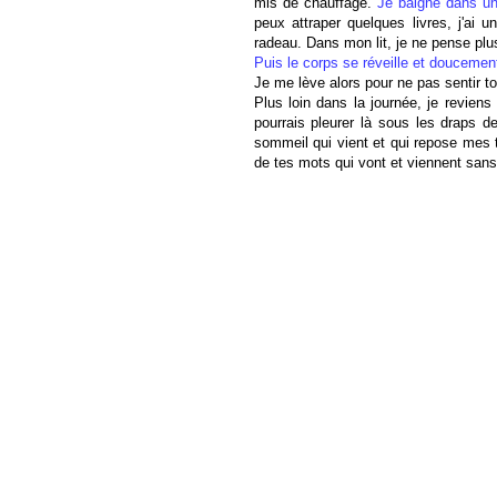
mis de chauffage.
Je baigne dans u
peux attraper quelques livres, j'ai
radeau. Dans mon lit, je ne pense plus
Puis le corps se réveille et doucemen
Je me lève alors pour ne pas sentir t
Plus loin dans la journée, je revie
pourrais pleurer là sous les draps de
sommeil qui vient et qui repose mes 
de tes mots qui vont et viennent sans