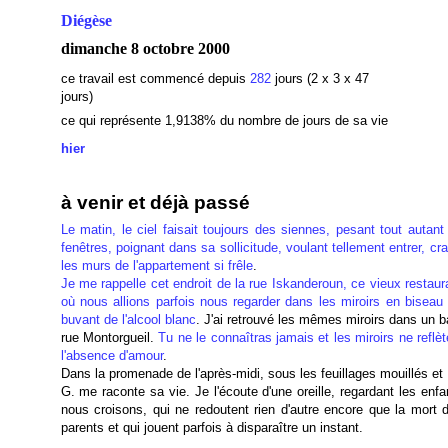
Diégèse
dimanche 8 octobre 2000
ce travail est commencé depuis
282
jours (2 x 3 x 47
jours)
ce qui représente 1,9138
% du nombre de jours de sa vie
hier
à venir et déjà passé
Le matin, le ciel faisait toujours des siennes, pesant tout autant
fenêtres, poignant dans sa sollicitude, voulant tellement entrer, cr
les murs de l'appartement si frêle
.
Je me rappelle cet endroit de la rue Iskanderoun, ce vieux restaur
où nous allions parfois nous regarder dans les miroirs en biseau 
buvant de l'alcool blanc
. J'ai retrouvé les mêmes miroirs dans un b
rue Montorgueil.
Tu ne le connaîtras jamais et les miroirs ne reflè
l'absence d'amour
.
Dans la promenade de l'après-midi, sous les feuillages mouillés et
G. me raconte sa vie. Je l'écoute d'une oreille, regardant les enf
nous croisons, qui ne redoutent rien d'autre encore que la mort d
parents et qui jouent parfois à disparaître un instant.