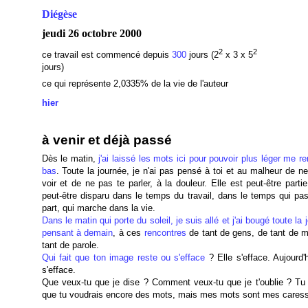
Diégèse
jeudi 26 octobre 2000
2
2
ce travail est commencé depuis
300
jours (2
x 3 x 5
jours)
ce qui représente 2,0335% de la vie de l'auteur
hier
à venir et déjà passé
Dès le matin,
j'ai laissé les mots ici pour pouvoir plus léger me re
bas
. Toute la journée, je n'ai pas pensé à toi et au malheur de n
voir et de ne pas te parler, à la douleur. Elle est peut-être partie
peut-être disparu dans le temps du travail, dans le temps qui pas
part, qui marche dans la vie.
Dans le matin qui porte du soleil, je suis allé et j'ai bougé toute la 
pensant à demain
, à ces
rencontres
de tant de gens, de tant de m
tant de parole.
Qui fait que ton image reste ou s'efface
? Elle s'efface. Aujourd'h
s'efface.
Que veux-tu que je dise ? Comment veux-tu que je t'oublie ? Tu
que tu voudrais encore des mots, mais mes mots sont mes cares