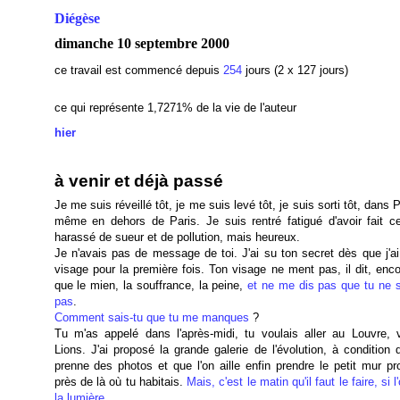
Diégèse
dimanche 10 septembre 2000
ce travail est commencé depuis
254
jours (2 x 127 jours)
ce qui représente 1,7271% de la vie de l'auteur
hier
à venir et déjà passé
Je me suis réveillé tôt, je me suis levé tôt, je suis sorti tôt, dans P
même en dehors de Paris. Je suis rentré fatigué d'avoir fait ce
harassé de sueur et de pollution, mais heureux.
Je n'avais pas de message de toi. J'ai su ton secret dès que j'ai
visage pour la première fois. Ton visage ne ment pas, il dit, enc
que le mien, la souffrance, la peine,
et ne me dis pas que tu ne s
pas
.
Comment sais-tu que tu me manques
?
Tu m'as appelé dans l'après-midi, tu voulais aller au Louvre, v
Lions. J'ai proposé la grande galerie de l'évolution, à condition 
prenne des photos et que l'on aille enfin prendre le petit mur pr
près de là où tu habitais.
Mais, c'est le matin qu'il faut le faire, si l
la lumière
.