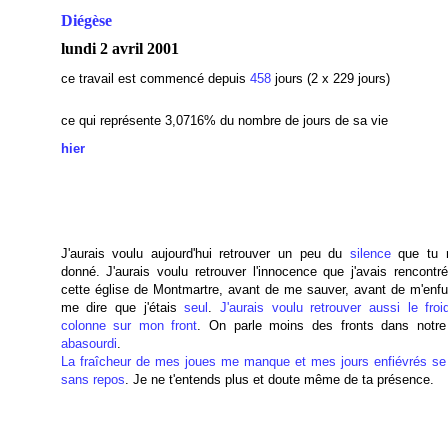
Diégèse
lundi 2 avril 2001
ce travail est commencé depuis
458
jours (2 x 229 jours)
ce qui représente 3,0716
% du nombre de jours de sa vie
hier
J'aurais voulu aujourd'hui retrouver un peu du
silence
que tu m
donné. J'aurais voulu retrouver l'innocence que j'avais rencontr
cette église de Montmartre, avant de me sauver, avant de m'enfui
me dire que j'étais
seul
.
J'aurais voulu retrouver aussi le froi
colonne sur mon front
. On parle moins des fronts dans notr
abasourdi
.
La fraîcheur de mes joues me manque et mes jours enfiévrés se 
sans repos
. Je ne t'entends plus et doute même de ta présence.