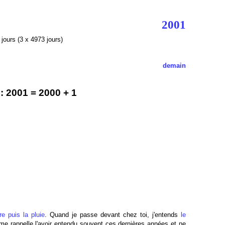
2001
jours (3 x 4973 jours)
demain
 2001 = 2000 + 1
re puis la pluie
. Quand je passe devant chez toi, j'entends
le
me rappelle l'avoir entendu souvent ces dernières années et ne