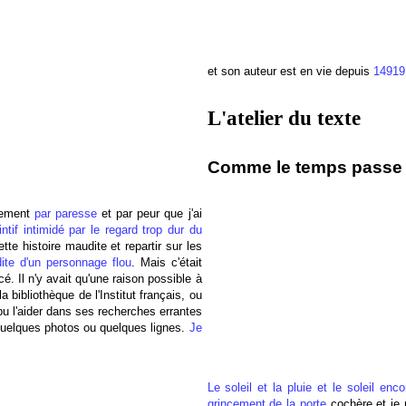
et son auteur est en vie depuis
14919
L'atelier du texte
Comme le temps passe :
quement
par paresse
et par peur que j'ai
tif intimidé par le regard trop dur du
tte histoire maudite et repartir sur les
ite d'un personnage flou
. Mais c'était
é. Il n'y avait qu'une raison possible à
bibliothèque de l'Institut français, ou
u l'aider dans ses recherches errantes
 quelques photos ou quelques lignes.
Je
Le soleil et la pluie et le soleil enco
grincement de la porte
cochère et je 