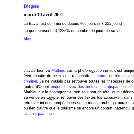
Diégèse
mardi 10 avril 2001
ce travail est commencé depuis
466
jours (2 x 233 jours)
ce qui représente 3,1235
% du nombre de jours de sa vie
hier
J'avais bien vu
Mathieu
sur la photo égyptienne et c'est uni
feint ensuite de ne plus le reconnaître,
comme un témoin crain
criminel
. Je ne voulais pas retrouver toutes les tristesses de ce
routes d'Orient
enquêter avec des mots sur la disparition inéd
Mathieu sur la photographie, son seul port de tête l'aurait dénonc
sa venue en Égypte, retrouver des textes lus auparavant dans la 
retrouver ici des compétences sur le monde arabe qui auraient p
ou rien d'autre que le tourisme ou encore un contrat inattendu,
n'aurais pas choisi
.