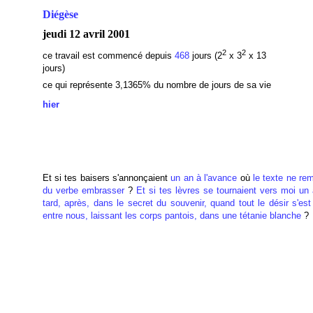
Diégèse
jeudi 12 avril 2001
2
2
ce travail est commencé depuis
468
jours (2
x 3
x 13
jours)
ce qui représente 3,1365
% du nombre de jours de sa vie
hier
Et si tes baisers s'annonçaient
un an à l'avance
où
le texte ne re
du verbe
embrasser
?
Et si tes lèvres se tournaient vers moi un
tard, après, dans le secret du souvenir, quand tout le désir s'es
entre nous, laissant les corps pantois, dans une tétanie blanche
?