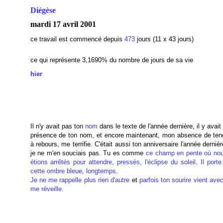
Diégèse
mardi 17 avril 2001
ce travail est commencé depuis
473
jours (11 x 43 jours)
ce qui représente 3,1690
% du nombre de jours de sa vie
hier
Il n'y avait pas ton
nom
dans le texte de l'année dernière, il y avait 
présence de ton nom, et encore maintenant, mon absence de ten
à rebours, me terrifie. C'était aussi ton anniversaire l'année derniè
je ne m'en souciais pas. Tu es comme
ce champ en pente où no
étions arrêtés pour attendre, pressés, l'éclipse du soleil
.
Il port
cette ombre bleue, longtemps
.
Je ne me rappelle plus rien d'autre
et
parfois ton sourire vient ave
me réveille
.