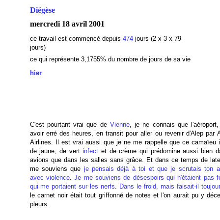
Diégèse
mercredi 18 avril 2001
ce travail est commencé depuis
474
jours (2 x 3 x 79
jours)
ce qui représente 3,1755
% du nombre de jours de sa vie
hier
C'est pourtant vrai que de
Vienne
, je ne connais que l'aéroport,
avoir erré des heures, en transit pour aller ou revenir d'Alep par 
Airlines. Il est vrai aussi que je ne me rappelle que ce camaïeu 
de jaune, de vert
infect
et de crème qui prédomine aussi bien d
avions que dans les salles sans grâce. Et dans ce temps de late
me souviens que
je pensais déjà à toi et que je scrutais ton 
avec violence
.
Je me souviens de désespoirs qui n'étaient pas fe
qui me portaient sur les nerfs
.
Dans le froid, mais faisait-il toujour
le carnet noir était tout griffonné de notes et l'on aurait pu y déc
pleurs.