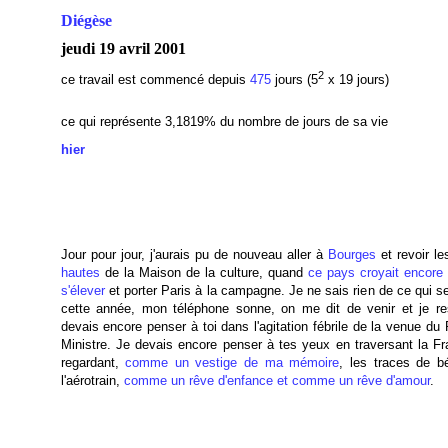
Diégèse
jeudi 19 avril 2001
2
ce travail est commencé depuis
475
jours (5
x 19 jours)
ce qui représente 3,1819
% du nombre de jours de sa vie
hier
Jour pour jour, j'aurais pu de nouveau aller à
Bourges
et revoir l
hautes
de la Maison de la culture, quand
ce pays croyait encore 
s'élever
et porter Paris à la campagne. Je ne sais rien de ce qui 
cette année, mon téléphone sonne, on me dit de venir et je re
devais encore penser à toi dans l'agitation fébrile de la venue du
Ministre. Je devais encore penser à tes yeux en traversant la Fr
regardant,
comme un vestige de ma mémoire
, les traces de b
l'aérotrain,
comme un rêve d'enfance et comme un rêve d'amour
.