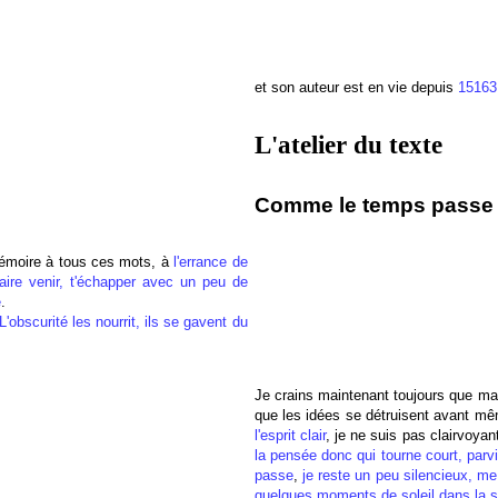
et son auteur est en vie depuis
15163
L'atelier du texte
Comme le temps passe :
 mémoire à tous ces mots, à
l'errance de
faire venir, t'échapper avec un peu de
e
.
L'obscurité les nourrit, ils se gavent du
Je crains maintenant toujours que m
que les idées se détruisent avant mê
l'esprit clair
, je ne suis pas clairvoya
la pensée donc qui tourne court, parvi
passe
,
je reste un peu silencieux, m
quelques moments de soleil dans la s