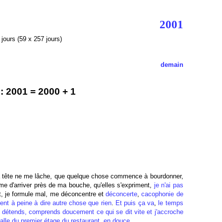
2001
jours (59 x 257 jours)
demain
 2001 = 2000 + 1
a tête ne me lâche, que quelque chose commence à bourdonner,
me d'arriver près de ma bouche, qu'elles s'expriment,
je n'ai pas
nt, je formule mal, me déconcentre et
déconcerte
,
cacophonie de
ent à peine à dire autre chose que rien
.
Et puis ça va
,
le temps
e détends, comprends doucement ce qui se dit vite et j'accroche
alle du premier étage du restaurant, en douce
.