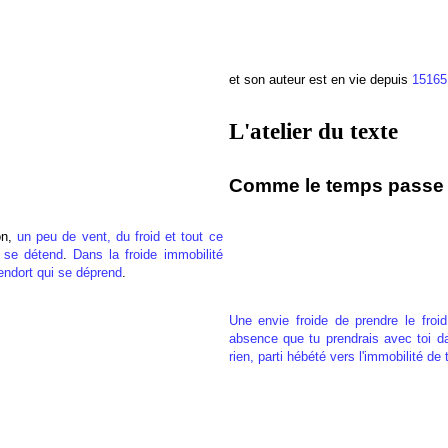
et son auteur est en vie depuis
15165
L'atelier du texte
Comme le temps passe :
on,
un peu de vent, du froid et tout ce
t se détend
.
Dans la froide immobilité
endort qui se déprend
.
Une envie froide de prendre le froi
absence que tu prendrais avec toi d
rien, parti hébété vers
l'immobilité de