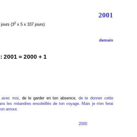
2001
2
jours (3
x 5 x 337 jours)
demain
 2001 = 2000 + 1
d avec moi
, de le garder en ton absence,
de te donner cette
ans les méandres ensoleillés de ton voyage
.
Mais je n'en ferai
 ton amour
.
2000