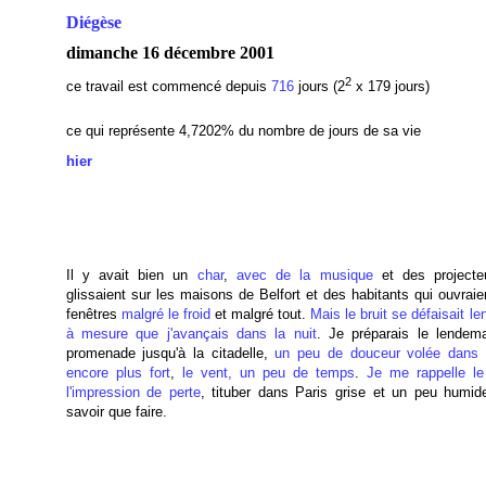
Diégèse
dimanche 16 décembre 2001
2
ce travail est commencé depuis
716
jours (2
x 179 jours)
ce qui représente 4,7202
% du nombre de jours de sa vie
hier
Il y avait bien un
char
,
avec de la musique
et des projecte
glissaient sur les maisons de Belfort et des habitants qui ouvraie
fenêtres
malgré le froid
et malgré tout.
Mais le bruit se défaisait l
à mesure que j'avançais dans la nuit
. Je préparais le lendem
promenade jusqu'à la citadelle,
un peu de douceur volée dans l
encore plus fort
,
le vent, un peu de temps
.
Je me rappelle le
l'impression de perte
, tituber dans Paris grise et un peu humid
savoir que faire.