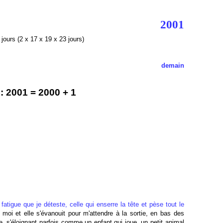
2001
jours (2 x 17 x 19 x 23 jours)
demain
 2001 = 2000 + 1
fatigue que je déteste, celle qui enserre la tête et pèse tout le
 moi et elle s'évanouit pour m'attendre à la sortie, en bas des
, s'éloignant parfois comme un enfant qui joue, un petit animal