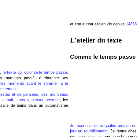
et son auteur est en vie depuis
14858
L'atelier du texte
Comme le temps passe :
s,
le texte qui colorise le temps passé
,
es moments passés à chercher ses
 les moments avant le sommeil à te
tristement
.
de gestes et de pensées, ces monceaux
e la nuit, sans y penser presque
, les
a salle de bains dans un automatisme
Je reconnais cette qualité précise de 
jour en tourbillonnant
. Je rentre chez
escaliers, et m'accompagne la journée