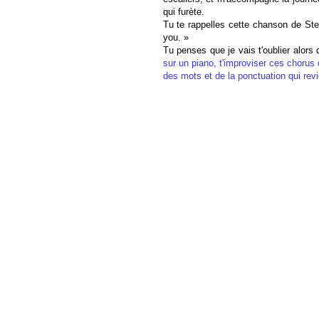
qui furète.
Tu te rappelles cette chanson de Ste
you. »
Tu penses que je vais t'oublier alors
sur un piano, t'improviser ces chorus 
des mots
et de la ponctuation qui revi