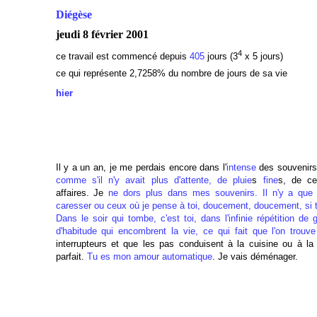
Diégèse
jeudi 8 février 2001
4
ce travail est commencé depuis
405
jours (3
x 5 jours)
ce qui représente 2,7258
% du nombre de jours de sa vie
hier
Il y a un an, je me perdais encore dans l'
intense
des souvenir
comme s'il n'y avait plus d'attente, de pluie
s
fine
s, de c
affaires. Je
ne dors plus dans mes souvenirs. Il n'y a que
caresser ou ceux où je pense à toi, doucement, doucement, si 
Dans le soir qui tombe, c'est toi, dans l'infinie répétition 
d'habitude qui encombrent la vie, ce qui fait que l'on trouv
interrupteurs et que les pas conduisent à la cuisine ou à l
parfait.
Tu es mon amour automatique
. Je vais déménager.