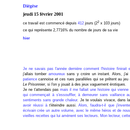
Diégèse
jeudi 15 février 2001
2
ce travail est commencé depuis
412
jours (2
x 103 jours)
ce qui représente 2,7716
% du nombre de jours de sa vie
hier
Je ne savais pas l'année dernière comment l'histoire finirait e
j'allais tomber
amoureux
sans y croire un instant. Alors, j'ai
patience
cannoise et ces rues parallèles qui se prêtent au jeu 
Le Prisonnier
, si l'on y jouait à des jeux vaguement érotiques.
Je ne t'attendais pas
mais il me fallait une histoire qui vienne
qui commençait à s'essouffler, à demeurer sans vaillance 
sentiments sans grande chaleur
. Je te voulais vivace, dans l
avoir réussi à
t'éteindre aussi.
Alors, faudra-t-il que j'inv
écrivain crée un autre volume, avec
le même héros et de nou
vieilles recettes qui lui amènent ses lecteurs
.
Mon lecteur, cette