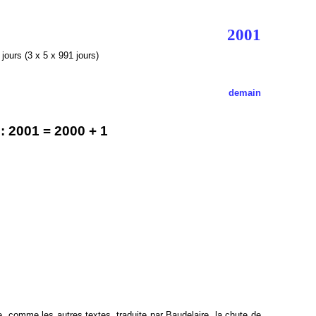
2001
jours (3 x 5 x 991 jours)
demain
 2001 = 2000 + 1
e, comme les autres textes, traduite par Baudelaire, la chute de