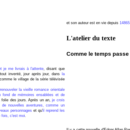
et son auteur est en vie depuis
14865
L'atelier du texte
Comme le temps passe :
t je me livrais à l'attente
, disant que
 tout inventé, jour après jour, dans
la
comme le village de la série télévisée
 renouveler la vieille romance orientale
au fond de mémoires ensablées et de
a folie des jours. Après un an,
je crois
ente de nouvelles aventures, comme un
veaux personnages
et qu'
il reprend les
 fois, c'est moi
.
Il y a cette nouvelle d'Edgar Allan Po