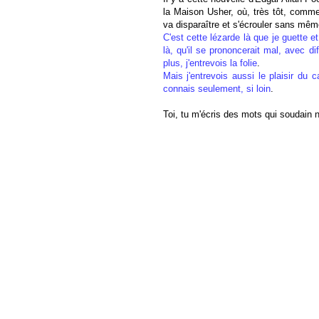
la Maison Usher, où, très tôt, comm
va disparaître et s'écrouler sans mêm
C'est cette lézarde là que je guette et
là, qu'il se prononcerait mal, avec di
plus, j'entrevois la folie
.
Mais j'entrevois aussi le plaisir du 
connais seulement, si loin
.
Toi, tu m'écris des mots qui soudain n'