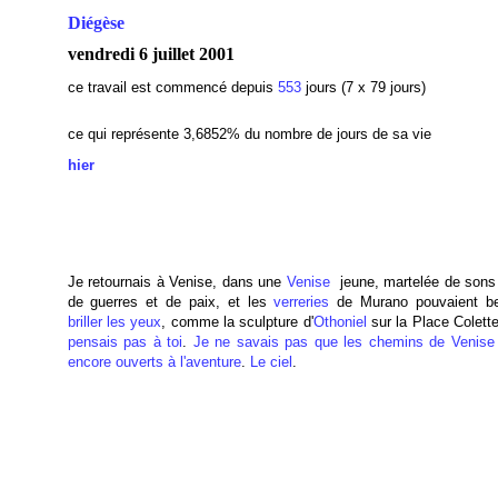
Diégèse
vendredi 6 juillet 2001
ce travail est commencé depuis
553
jours (7 x 79 jours)
ce qui représente 3,6852
% du nombre de jours de sa vie
hier
Je retournais à Venise, dans une
Venise
jeune, martelée de sons 
de guerres et de paix, et les
verreries
de Murano pouvaient be
briller les yeux
, comme la sculpture d'
Othoniel
sur la Place Colett
pensais pas à toi
.
Je ne savais pas que les chemins de Venise 
encore ouverts à l'aventure
.
Le ciel
.