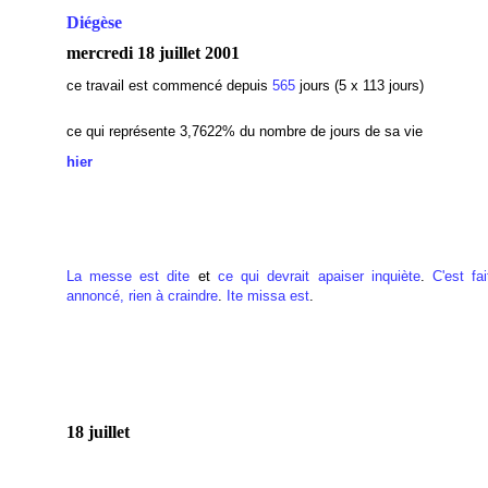
Diégèse
mercredi 18 juillet 2001
ce travail est commencé depuis
565
jours (5 x 113 jours)
ce qui représente 3,7622
% du nombre de jours de sa vie
hier
La messe est dite
et
ce qui devrait apaiser inquiète
.
C'est fai
annoncé, rien à craindre
.
Ite missa est
.
18 juillet