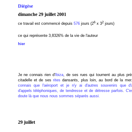
Diégèse
dimanche 29 juillet 2001
6
2
ce travail est commencé depuis
576
jours (2
x 3
jours)
ce qui représente 3,8326% de la vie de l'auteur
hier
Je ne connais rien d'
Ibiza
, de ses rues qui tournent au plus prè
citadelle et de ses
rites
dansants, plus loin, au bord de la me
connais que l'aéroport et je n'y ai d'autres souvenirs que d'a
d'appels téléphoniques, de tendresse et de détresse parfois
.
C'e
doute là que nous nous sommes séparés aussi.
29 juillet