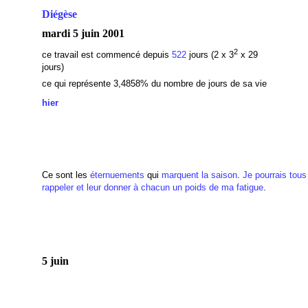
Diégèse
mardi 5 juin 2001
2
ce travail est commencé depuis
522
jours (2 x 3
x 29
jours)
ce qui représente 3,4858
% du nombre de jours de sa vie
hier
Ce sont les
éternuements
qui
marquent
la saison
.
Je pourrais tou
rappeler et leur donner à chacun un poids de ma fatigue
.
5 juin