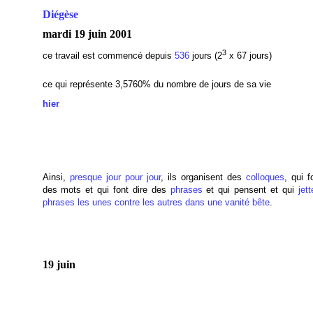
Diégèse
mardi 19 juin 2001
3
ce travail est commencé depuis
536
jours (2
x 67 jours)
ce qui représente 3,5760
% du nombre de jours de sa vie
hier
Ainsi,
presque jour pour jour
, ils organisent des
colloques
, qui f
des mots et qui font dire des
phrases
et qui pensent et qui
jet
phrases les unes contre les autres dans une vanité bête
.
19 juin