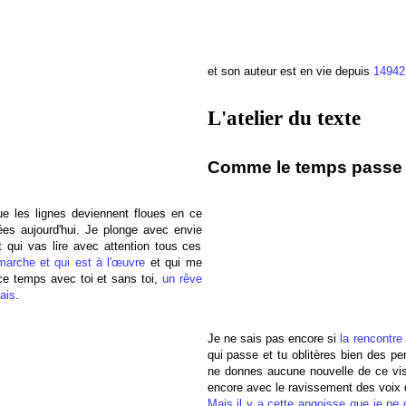
et son auteur est en vie depuis
14942
L'atelier du texte
Comme le temps passe :
que les lignes deviennent floues en ce
es aujourd'hui. Je plonge avec envie
t qui vas lire avec attention tous ces
 marche et qui est à l'œuvre
et qui me
e temps avec toi et sans toi,
un rêve
ais
.
Je ne sais pas encore si
la rencontre
qui passe et tu oblitères bien des p
ne donnes aucune nouvelle de ce vis
encore avec le ravissement des voix 
Mais il y a cette angoisse que je ne