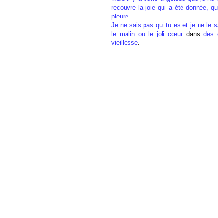
recouvre la joie qui a été donnée, qui
pleure
.
Je ne sais pas qui tu es et je ne le s
le malin ou le joli cœur
dans
des 
vieillesse
.