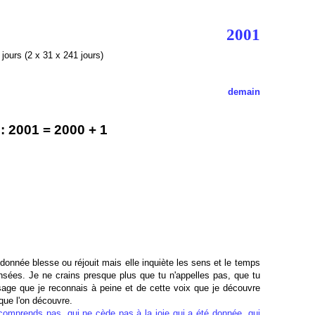
2001
jours (2 x 31 x 241 jours)
demain
 2001 = 2000 + 1
donnée blesse ou réjouit mais elle inquiète les sens et le temps
ensées. Je ne crains presque plus que tu n'appelles pas, que tu
age que je reconnais à peine et de cette voix que je découvre
que l'on découvre.
 comprends pas, qui ne cède pas à la joie qui a été donnée, qui