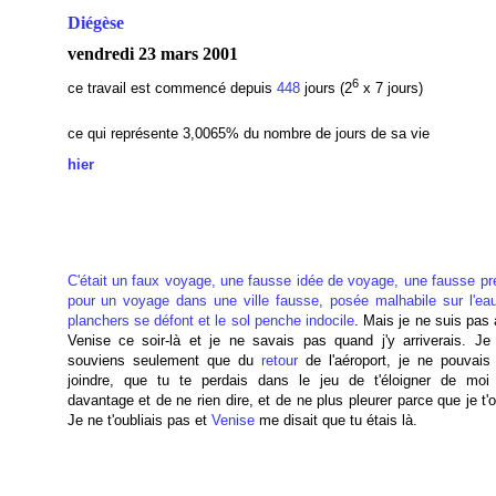
Diégèse
vendredi 23 mars 2001
6
ce travail est commencé depuis
448
jours (2
x 7 jours)
ce qui représente 3,0065
% du nombre de jours de sa vie
hier
C'était un faux voyage, une fausse idée de voyage, une fausse pré
pour un voyage dans une ville fausse, posée malhabile sur l'eau
planchers se défont et le sol penche indocile
. Mais je ne suis pas 
Venise ce soir-là et je ne savais pas quand j'y arriverais. J
souviens seulement que du
retour
de l'aéroport, je ne pouvais
joindre, que tu te perdais dans le jeu de t'éloigner de moi
davantage et de ne rien dire, et de ne plus pleurer parce que je t'o
Je ne t'oubliais pas et
Venise
me disait que tu étais là.