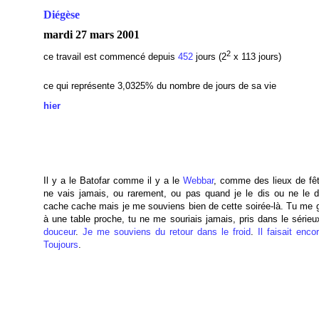
Diégèse
mardi 27 mars 2001
2
ce travail est commencé depuis
452
jours (2
x 113 jours)
ce qui représente 3,0325
% du nombre de jours de sa vie
hier
Il y a le Batofar comme il y a le
Webbar
, comme des lieux de fêt
ne vais jamais, ou rarement, ou pas quand je le dis ou ne le d
cache cache mais je me souviens bien de cette soirée-là. Tu me g
à une table proche, tu ne me souriais jamais, pris dans le série
douceur
.
Je me souviens du retour dans le froid
.
Il faisait encor
Toujours
.