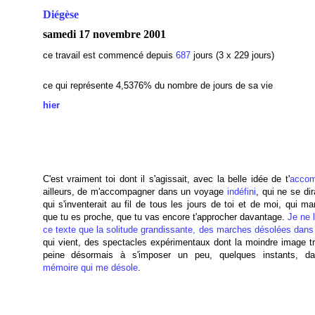
Diégèse
samedi 17 novembre 2001
ce travail est commencé depuis
687
jours (3 x 229 jours)
ce qui représente 4,5376
% du nombre de jours de sa vie
hier
C'est vraiment toi dont il s'agissait, avec la belle idée de t'
accom
ailleurs, de m'accompagner dans un voyage
indéfini
, qui ne se dir
qui s'inventerait au fil de tous les jours de toi et de moi, qui ma
que tu es proche, que tu vas encore t'approcher davantage.
Je ne 
ce texte que la solitude grandissante, des marches désolées dans 
qui vient, des spectacles expérimentaux dont la moindre image t
peine désormais à s'imposer un peu, quelques instants, 
mémoire qui me désole
.