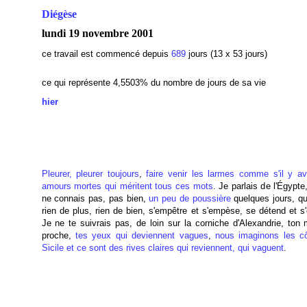
Diégèse
lundi 19 novembre 2001
ce travail est commencé depuis
689
jours (13 x 53 jours)
ce qui représente 4,5503
% du nombre de jours de sa vie
hier
Pleurer, pleurer toujours
,
faire venir les
larmes
comme s'il y av
amours mortes qui méritent tous ces mots
. Je parlais de l'Égypte
ne connais pas, pas bien,
un peu de poussière
quelques jours, qu
rien de plus, rien de bien, s'empêtre et s'empèse, se détend et s
Je ne te suivrais pas, de loin sur la corniche d'Alexandrie, ton 
proche,
tes yeux qui deviennent vagues
,
nous imaginons les c
Sicile et ce sont des rives claires qui reviennent, qui vaguent
.