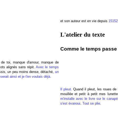
et son auteur est en vie depuis
15152
L'atelier du texte
Comme le temps passe :
 de toi, manque d'amour, manque de
ots alignés sans répit.
Avec le temps
rassis, un peu moins dense, détaché,
un
rait ainsi et je t'en voulais déjà
.
Il pleut
. Quand il pleut, les roues de l
mouillée et petit à petit mes lunet
m'installe avec le livre sur le canapé
s'est évanoui
.
Tout se plie
.