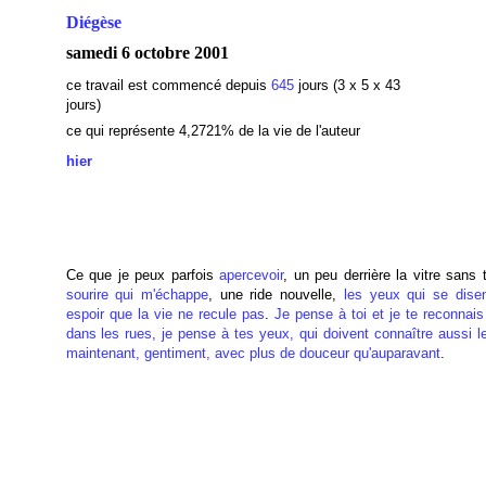
Diégèse
samedi 6 octobre 2001
ce travail est commencé depuis
645
jours (3 x 5 x 43
jours)
ce qui représente 4,2721% de la vie de l'auteur
hier
Ce que je peux parfois
apercevoir
, un peu derrière la vitre sans 
sourire qui m'échappe
, une ride nouvelle,
les yeux qui se dise
espoir que la vie ne recule pas
.
Je pense à toi et je te reconnai
dans les rues, je pense à tes yeux, qui doivent connaître aussi l
maintenant, gentiment, avec plus de douceur qu'auparavant
.