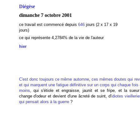
Diégèse
dimanche 7 octobre 2001
ce travail est commencé depuis
646
jours (2 x 17 x 19
jours)
ce qui représente 4,2784% de la vie de l'auteur
hier
C'est donc toujours ce même
automne
,
ces mêmes doutes qui rev
et qui marquent une fatigue définitive sur un corps qui chaque fois
moins
, qui s'étiole et engraisse, jaunit et se fripe, et la sue
change d'odeur et devient d'une âcreté de suint, d'
idiotes vieillerie
qui pensait alors à la guerre
?